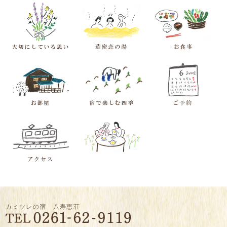
カミツレの宿 八寿恵荘