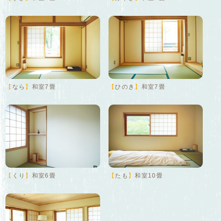
【
なら
】
和室7畳
【
ひのき
】
和室7畳
【
くり
】
和室6畳
【
たも
】
和室10畳