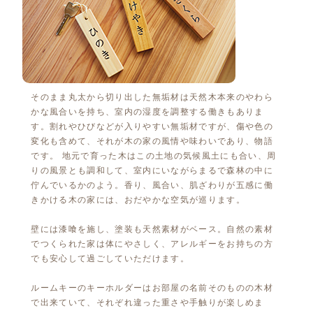
そのまま丸太から切り出した無垢材は天然木本来のやわら
かな風合いを持ち、室内の湿度を調整する働きもありま
す。割れやひびなどが入りやすい無垢材ですが、傷や色の
変化も含めて、それが木の家の風情や味わいであり、物語
です。 地元で育った木はこの土地の気候風土にも合い、周
りの風景とも調和して、室内にいながらまるで森林の中に
佇んでいるかのよう。香り、風合い、肌ざわりが五感に働
きかける木の家には、おだやかな空気が巡ります。
壁には漆喰を施し、塗装も天然素材がベース。自然の素材
でつくられた家は体にやさしく、アレルギーをお持ちの方
でも安心して過ごしていただけます。
ルームキーのキーホルダーはお部屋の名前そのものの木材
で出来ていて、それぞれ違った重さや手触りが楽しめま